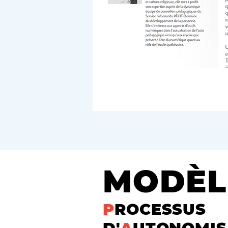
MODÈL
P
ROCESSUS