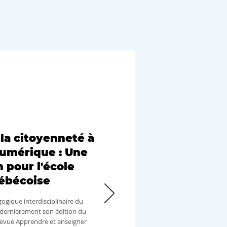
E ET ENSEIGNER
OURD'HUI
la citoyenneté à
numérique : Une
 pour l'école
ébécoise
ogique interdisciplinaire du
dernièrement son édition du
revue Apprendre et enseigner