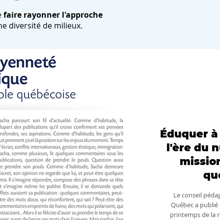
e
faire rayonner l'approche
e diversité de milieux.
APPRENDR
AUJ
Éduquer à 
l'ère du 
mission
qu
Le conseil pédag
Québec a publié 
printemps de la 