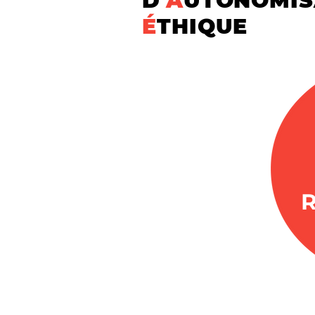
D
'
A
UTONOMIS
É
THIQUE