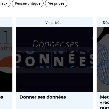
ciaux
Pensée critique
Vie privée
Vie privée
Dés
es
Donner ses données
Met
«re
num