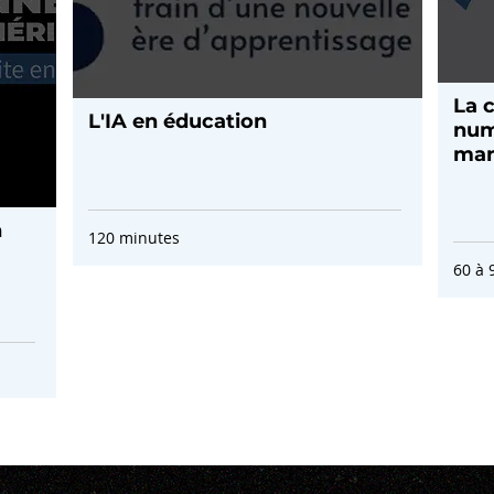
La c
L'IA en éducation
num
man
n
120 minutes
60 à 