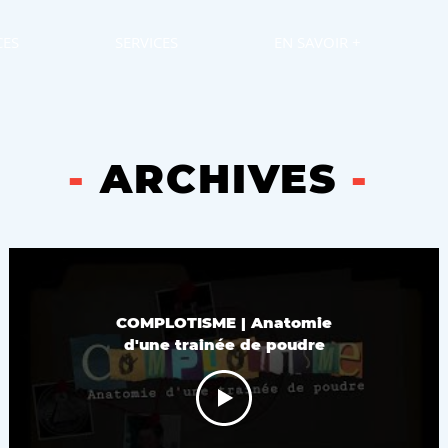
CES
SERVICES
EN SAVOIR +
-
ARCHIVES
-
COMPLOTISME | Anatomie
d'une trainée de poudre