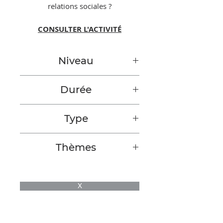
relations sociales ?
CONSULTER L'
ACTIVITÉ
Niveau
Secondaire
Durée
n/a
Type
Activité d'apprentissage
Thèmes
Anxiété et émotions
X